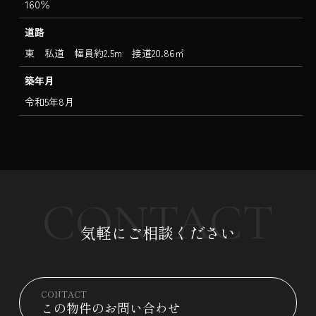
160％
道路
東 私道 幅員約2.5m 接道20.86㎡
築年月
令和5年8月
CONTACT
気軽にご相談ください
CONTACT
この物件のお問い合わせ