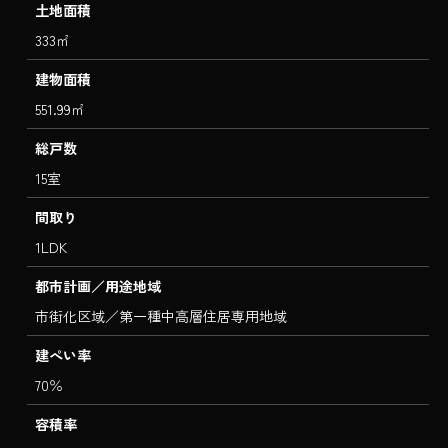
土地面積
333㎡
建物面積
551.99㎡
総戸数
15室
間取り
1LDK
都市計画／用途地域
市街化区域／第一種中高層住居専用地域
建ぺい率
70％
容積率