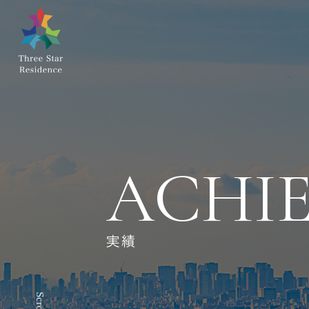
ACHI
実績
Scroll