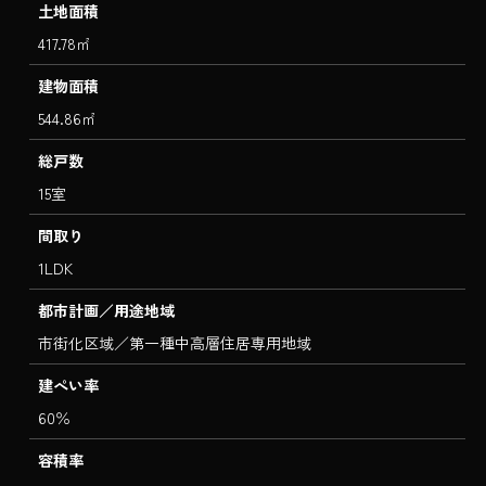
土地面積
417.78㎡
建物面積
544.86㎡
総戸数
15室
間取り
1LDK
都市計画／用途地域
市街化区域／第一種中高層住居専用地域
建ぺい率
60％
容積率