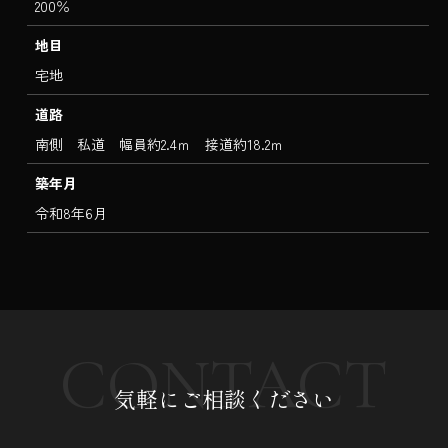
200％
地目
宅地
道路
南側 私道 幅員約2.4ｍ 接道約18.2ｍ
築年月
令和8年6月
CONTACT
気軽にご相談ください