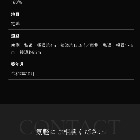
160％
地目
宅地
道路
南側 私道 幅員約4m 接道約13.3㎡／東側 私道 幅員4～5
ｍ 接道約2.2ｍ
築年月
令和7年10月
CONTACT
気軽にご相談ください