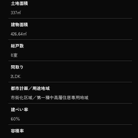
土地面積
337㎡
建物面積
426.64㎡
総戸数
8室
間取り
2LDK
都市計画／用途地域
市街化区域／第一種中高層住居専用地域
建ぺい率
60％
容積率