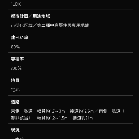
1LDK
都市計画／用途地域
市街化区域／第二種中高層住居専用地域
建ぺい率
60％
容積率
200％
地目
宅地
道路
東側 私道 幅員約1.7～3ｍ 接道約12.6ｍ／南側 私道（一
部非該当） 幅員約1.2～1.5ｍ 接道約21ｍ
現況