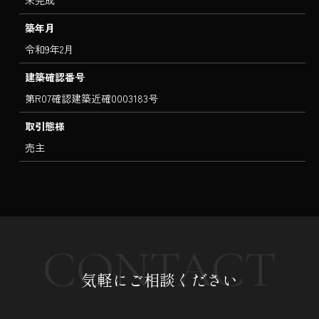
未完成
築年月
令和9年2月
建築確認番号
第R07確認建築近確0003183号
取引態様
売主
CONTACT
気軽にご相談ください