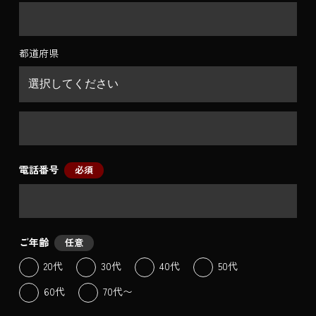
都道府県
電話番号
必須
ご年齢
任意
20代
30代
40代
50代
60代
70代〜