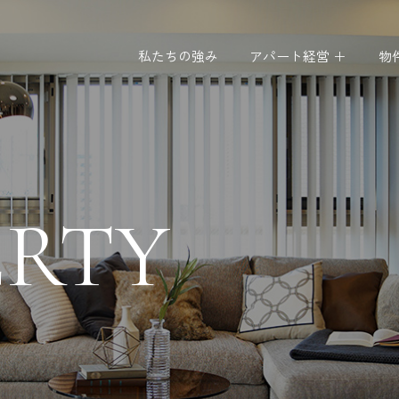
私たちの強み
アパート経営 ＋
物
ERTY