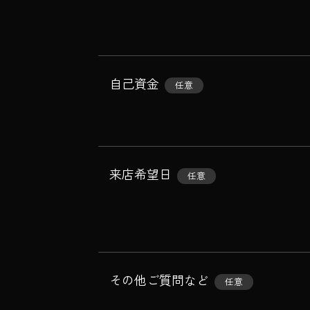
自己資金
任意
来店希望日
任意
その他ご質問など
任意