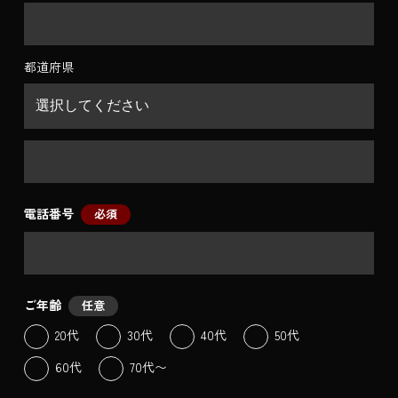
都道府県
電話番号
必須
ご年齢
任意
20代
30代
40代
50代
60代
70代〜