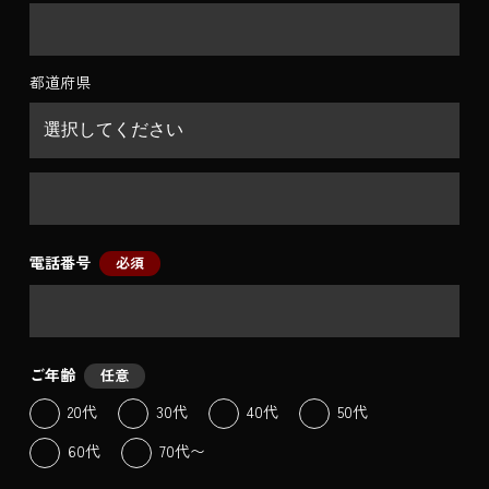
都道府県
電話番号
必須
ご年齢
任意
20代
30代
40代
50代
60代
70代〜