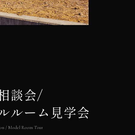
相談会/
ルルーム見学会
ion / Model Room Tour